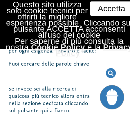
Questo sito utilizza
Accetta
solo cookie tecnici per
offrirti la migliore
esperienza possible. Cliccando su
pulsante ACCETTA acconsenti
all'uso dei cookie
Pluvitec
propone una gamma completa di
Per saperne di più consulta la
membrane impermeabilizzanti e accessori
nostra
Cookie Policy
e la
Privac
per ogni esigenza. Trovarli è facile!
Policy
.
Puoi cercare delle parole chiave
Se invece sei alla ricerca di
qualcosa più tecnico allora entra
nella sezione dedicata cliccando
sul pulsante qui a fianco.