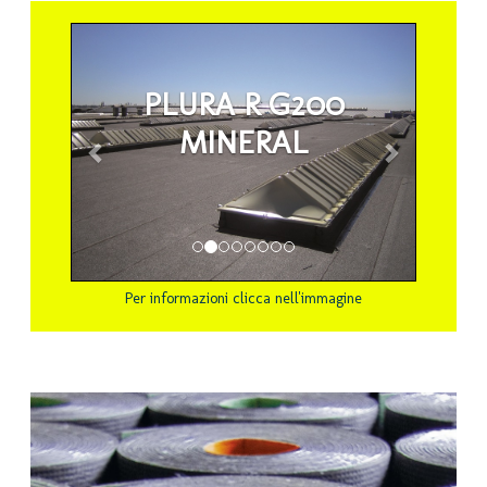
Prec.
Succ.
PRATIKO P+V
PARKING
Per informazioni clicca nell'immagine