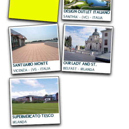
DESIGN OUTLET ITALIANO
SANTHIA' - (VC) - ITALIA
OUR LADY AND ST.
SANTUARIO MONTE
BELFAST - IRLANDA
VICENZA - (VI) - ITALIA
PATRICKS COLLEGE
BERICO
SUPERMERCATO TESCO
IRLANDA