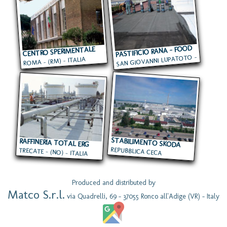
PASTIFICIO RANA - FOOD
CENTRO SPERIMENTALE
SAN GIOVANNI LUPATOTO -
ROMA - (RM) - ITALIA
DEL CINEMA
TERMINAL
(VR) - ITALIA
STABILIMENTO SKODA
RAFFINERIA TOTAL ERG
REPUBBLICA CECA
TRECATE - (NO) - ITALIA
Produced and distributed by
Matco S.r.l.
via Quadrelli, 69 - 37055 Ronco all'Adige (VR) - Italy