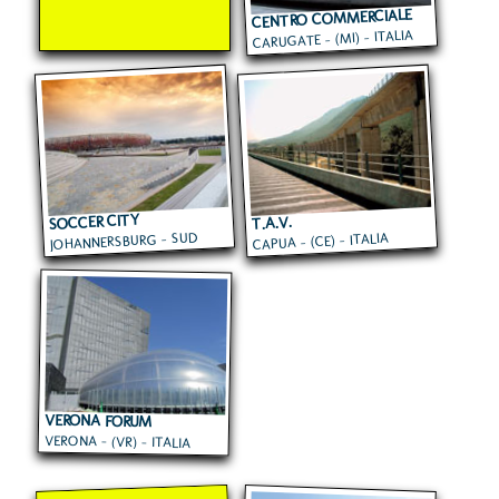
CENTRO COMMERCIALE
CARUGATE - (MI) - ITALIA
CAROSELLO
SOCCER CITY
T.A.V.
JOHANNERSBURG - SUD
CAPUA - (CE) - ITALIA
AFRICA
VERONA FORUM
VERONA - (VR) - ITALIA