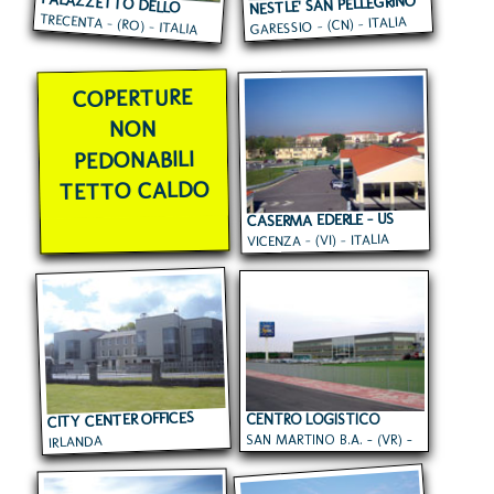
PALAZZETTO DELLO
NESTLE' SAN PELLEGRINO
TRECENTA - (RO) - ITALIA
SPORT
GARESSIO - (CN) - ITALIA
COPERTURE
NON
PEDONABILI
TETTO CALDO
CASERMA EDERLE - US
VICENZA - (VI) - ITALIA
ARMY
CITY CENTER OFFICES
CENTRO LOGISTICO
SAN MARTINO B.A. - (VR) -
EUROSPIN
IRLANDA
ITALIA